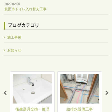
2020.02.06
箕面市トイレ入れ替え工事
ブログカテゴリ
施工事例
お知らせ
トラ
衛生器具交換・修理
給排水設備工事