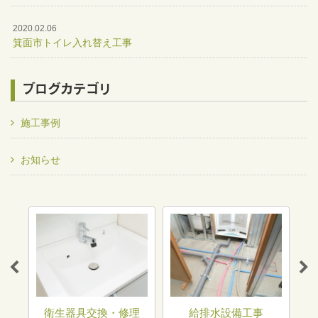
2020.02.06
箕面市トイレ入れ替え工事
ブログカテゴリ
施工事例
お知らせ
トラ
衛生器具交換・修理
給排水設備工事