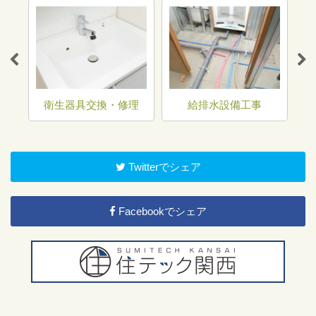
トラ
衛生器具交換・修理
給排水設備工事
Twitterでシェア
Facebookでシェア